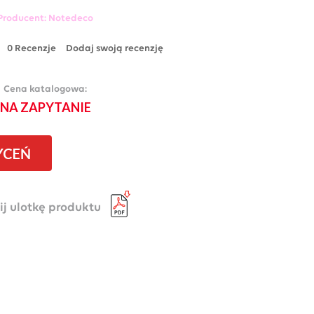
Producent:
Notedeco
0 Recenzje
Dodaj swoją recenzję
Cena katalogowa:
NA ZAPYTANIE
YCEŃ
ij ulotkę produktu