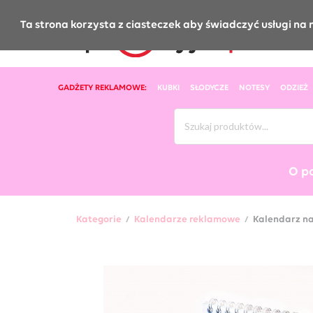
Ta strona korzysta z ciasteczek aby świadczyć usługi na 
GADŻETY REKLAMOWE:
KUBKI
SŁODYCZE
NOTESY
ODZIEŻ
O p
Kategorie
Kalendarze reklamowe
Kalendarz na
/
/