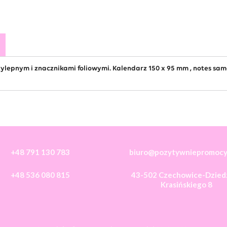
ylepnym i znacznikami foliowymi. Kalendarz 150 x 95 mm , notes samo
+48 791 130 783
biuro@pozytywniepromocyj
+48 536 080 815
43-502 Czechowice-Dziedz
Krasińskiego 8