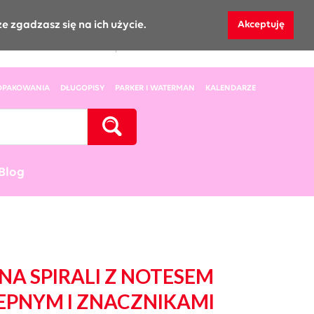
e zgadzasz się na ich użycie.
Akceptuję
Koszyk
0
Zaloguj
zapytań
 OPAKOWANIA
DŁUGOPISY
PARKER I WATERMAN
KALENDARZE
Blog
NA SPIRALI Z NOTESEM
PNYM I ZNACZNIKAMI