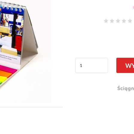
W
Ściągn