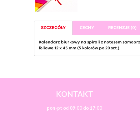
SZCZEGÓŁY
CECHY
RECENZJE (0)
Kalendarz biurkowy na spirali z notesem samoprz
foliowe 12 x 45 mm (5 kolorów po 20 szt.).
KONTAKT
pon-pt od 09:00 do 17:00