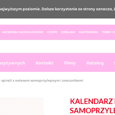
najwyższym poziomie. Dalsze korzystanie ze strony oznacza, ż
+48 791 130 783
+48 536 080 815
pon-pt od 09:00 do 17:00
biuro@pozytywniepromocyjni.pl
AKCESORIA SAMOCHODOWE
CZAPKI
ODBLASKI
ELEKTRONIKA
TORBY I
ozytywnych
Kontakt
Filmy
Katalog
 spirali z notesem samoprzylepnym i znacznikami
KALENDARZ 
SAMOPRZYLE