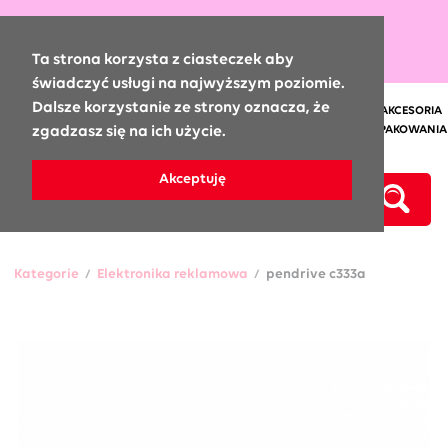
0
Ta strona korzysta z ciasteczek aby
świadczyć usługi na najwyższym poziomie.
Dalsze korzystanie ze strony oznacza, że
GADŻETY REKLAMOWE:
KUBKI
SŁODYCZE
NOTESY
ODZIEŻ
AKCESORIA
zgadzasz się na ich użycie.
SAMOCHODOWE
CZAPKI
ODBLASKI
ELEKTRONIKA
TORBY I OPAKOWANIA
DŁUGOPISY
PARKER I WATERMAN
KALENDARZE
Akceptuję
Kategorie
Elektronika reklamowa
pendrive c333a
/
/