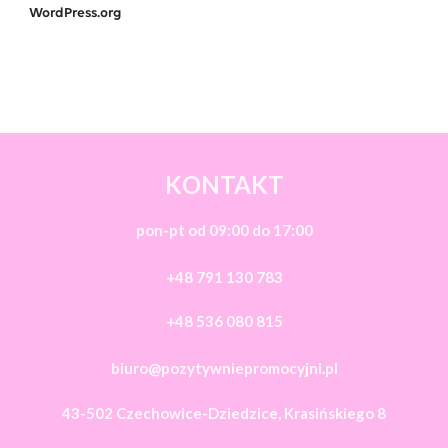
WordPress.org
KONTAKT
pon-pt od 09:00 do 17:00
+48 791 130 783
+48 536 080 815
biuro@pozytywniepromocyjni.pl
43-502 Czechowice-Dziedzice, Krasińskiego 8