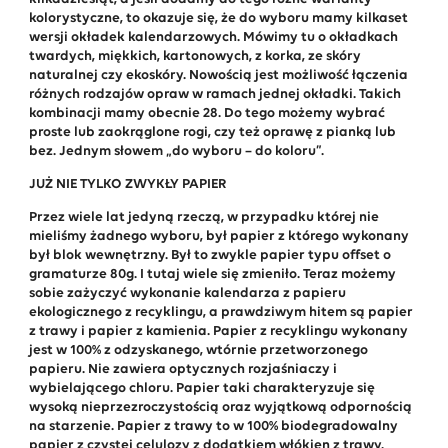
kolorystyczne, to okazuje się, że do wyboru mamy kilkaset
wersji okładek kalendarzowych. Mówimy tu o okładkach
twardych, miękkich, kartonowych, z korka, ze skóry
naturalnej czy ekoskóry. Nowością jest możliwość łączenia
różnych rodzajów opraw w ramach jednej okładki. Takich
kombinacji mamy obecnie 28. Do tego możemy wybrać
proste lub zaokrąglone rogi, czy też oprawę z pianką lub
bez. Jednym słowem „do wyboru – do koloru”.
JUŻ NIE TYLKO ZWYKŁY PAPIER
Przez wiele lat jedyną rzeczą, w przypadku której nie
mieliśmy żadnego wyboru, był papier z którego wykonany
był blok wewnętrzny. Był to zwykle papier typu offset o
gramaturze 80g. I tutaj wiele się zmieniło. Teraz możemy
sobie zażyczyć wykonanie kalendarza z papieru
ekologicznego z recyklingu, a prawdziwym hitem są papier
z trawy i papier z kamienia. Papier z recyklingu wykonany
jest w 100% z odzyskanego, wtórnie przetworzonego
papieru. Nie zawiera optycznych rozjaśniaczy i
wybielającego chloru. Papier taki charakteryzuje się
wysoką nieprzezroczystością oraz wyjątkową odpornością
na starzenie. Papier z trawy to w 100% biodegradowalny
papier z czystej celulozy z dodatkiem włókien z trawy.