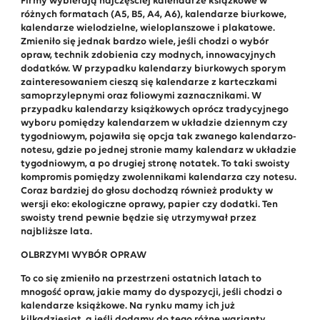
Firmy wybierają najczęściej kalendarze książkowe w
różnych formatach (A5, B5, A4, A6), kalendarze biurkowe,
kalendarze wielodzielne, wieloplanszowe i plakatowe.
Zmieniło się jednak bardzo wiele, jeśli chodzi o wybór
opraw, technik zdobienia czy modnych, innowacyjnych
dodatków. W przypadku kalendarzy biurkowych sporym
zainteresowaniem cieszą się kalendarze z karteczkami
samoprzylepnymi oraz foliowymi zaznacznikami. W
przypadku kalendarzy książkowych oprócz tradycyjnego
wyboru pomiędzy kalendarzem w układzie dziennym czy
tygodniowym, pojawiła się opcja tak zwanego kalendarzo-
notesu, gdzie po jednej stronie mamy kalendarz w układzie
tygodniowym, a po drugiej stronę notatek. To taki swoisty
kompromis pomiędzy zwolennikami kalendarza czy notesu.
Coraz bardziej do głosu dochodzą również produkty w
wersji eko: ekologiczne oprawy, papier czy dodatki. Ten
swoisty trend pewnie będzie się utrzymywał przez
najbliższe lata.
OLBRZYMI WYBÓR OPRAW
To co się zmieniło na przestrzeni ostatnich latach to
mnogość opraw, jakie mamy do dyspozycji, jeśli chodzi o
kalendarze książkowe. Na rynku mamy ich już
kilkadziesiąt, a jeśli dodamy do tego różne warianty