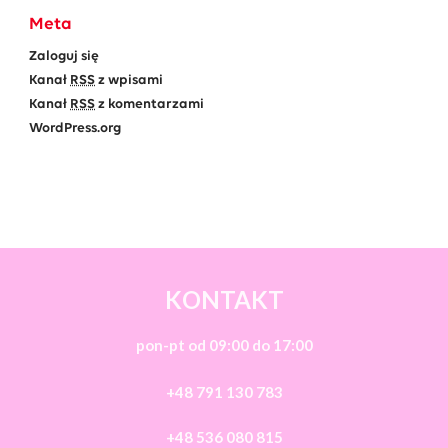
Meta
Zaloguj się
Kanał
RSS
z wpisami
Kanał
RSS
z komentarzami
WordPress.org
KONTAKT
pon-pt od 09:00 do 17:00
+48 791 130 783
+48 536 080 815