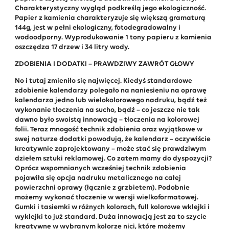
Charakterystyczny wygląd podkreślą jego ekologiczność.
Papier z kamienia charakteryzuje się większą gramaturą
144g, jest w pełni ekologiczny, fotodegradowalny i
wodoodporny. Wyprodukowanie 1 tony papieru z kamienia
oszczędza 17 drzew i 34 litry wody.
ZDOBIENIA I DODATKI – PRAWDZIWY ZAWRÓT GŁOWY
No i tutaj zmieniło się najwięcej. Kiedyś standardowe
zdobienie kalendarzy polegało na naniesieniu na oprawę
kalendarza jedno lub wielokolorowego nadruku, bądź też
wykonanie tłoczenia na sucho, bądź – co jeszcze nie tak
dawno było swoistą innowacją – tłoczenia na kolorowej
folii. Teraz mnogość technik zdobienia oraz wyjątkowe w
swej naturze dodatki powodują, że kalendarz – oczywiście
kreatywnie zaprojektowany – może stać się prawdziwym
dziełem sztuki reklamowej. Co zatem mamy do dyspozycji?
Oprócz wspomnianych wcześniej technik zdobienia
pojawiła się opcja nadruku metalicznego na całej
powierzchni oprawy (łącznie z grzbietem). Podobnie
możemy wykonać tłoczenie w wersji wielkoformatowej.
Gumki i tasiemki w różnych kolorach, full kolorowe wklejki i
wyklejki to już standard. Duża innowacją jest za to szycie
kreatywne w wybranym kolorze nici, które możemy